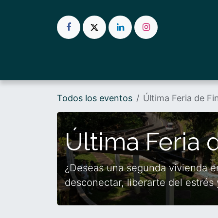
Ir al contenido
Inicio
Villas de Chicá
Yum
Todos los eventos
Última Feria de F
Última Feria 
¿Deseas una segunda vivienda en
desconectar, liberarte del estrés y