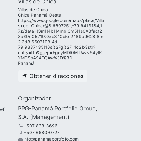
Villas de Chica
Villas de Chica
Chica Panamá Oeste
https://www.google.com/maps/place/Villa
s+de+Chica/@8.6607251,-79.9413184,1
7z/data=!3m1!4b1!4m6!3m5!1s0x8facf2
8a69d05719:0xe340c5e2489b9628!8m
2!3d8.6607198!4d-
79.9387435!16s%2Fg%2F11c2lb3str?
entry=ttu&g_ep=EgoyMDI0MTAwNS4yIK
XMDSoASAFQAw%3D%3D
Panamá
Obtener direcciones
Organizador
er
PPG-Panamá Portfolio Group,
S.A. (Management)
+507 838-8696
+507 6680-0727
info@panamaportfolio.com