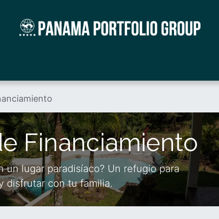
a Mountain Community
Mudarse a Panamá
Ev
inanciamiento
de Financiamiento
 un lugar paradisíaco? Un refugio para
 disfrutar con tu familia.