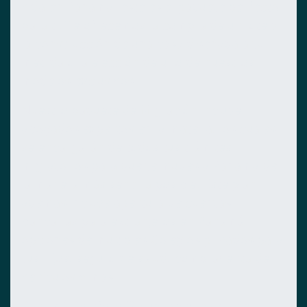
vida en Panamá, este es el paquete perfecto
para ti. Te ofrecemos la compra de un lote y
la construcción de una casa diseñada a tu
medida o la elección de uno de nuestros
modelos exclusivos.
Nuestro paquete de Migración incluye
abogados expertos en la materia, los cuales
se encargarán de todos tus trámites
migratorios para que te mudes a Panamá de
la manera más sencilla posible. Este plan
además incluye apertura de cuentas
bancarias para extranjeros en Panamá,
opciones de múltiples Colegios privados para
tus hijos, seguro de salud, compraventa de
vehículos y más.
Panamá Portfolio Group, se encarga de