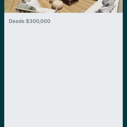
Desde $300,000
Paquete Residencia Permanente
Si estás pensando en dar un paso más allá,
con este paquete no solo obtendrás una
propiedad en una de las zonas más
atractivas de Panamá, sino que también
podrás optar por la residencia permanente.
Si tu plan es invertir en adquirir una
propiedad para generar ingresos, te
ofrecemos un plan de administración de
propiedad (Property Management). Imagina
adquirir una propiedad que funcione como un
Airbnb, generando ingresos adicionales