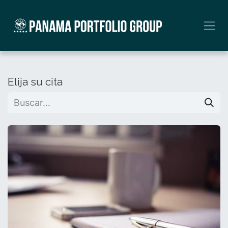
Ir al contenido
Elija su cita