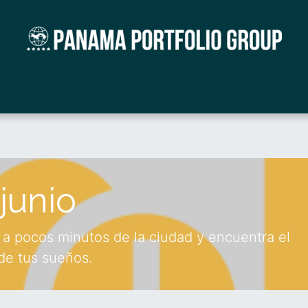
uma Mountain Community
Move to Panama
Ev
junio
a pocos minutos de la ciudad y encuentra el
 de tus sueños.